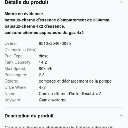
Détails du produit
Mettre en évidence:
bateaux-citerne d'essence d'empattement de 3300mm
,
bateaux-citerne 4x2 d'essence
,
camions-citernes aspirateurs du gaz 4x2
Overall
8510×2540×3035
Dimensions (Mm):
Fuel Type:
diesel
Tank Capacity:
14.2
Max Speed:
80km/h
Passangers:
2,3
Others:
pompage et déchargement de la pompe
Drive Wheel:
4×2
Name:
Camion-citerne d'huile diesel 4 × 2
Keyword:
Camion-citerne
Description du produit
Camion-citerne en aluminium de bateau-citerne du