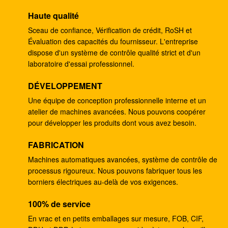
3300mm
Haute qualité
fabricants en aluminium 3Axle de camion de réservoir
Sceau de confiance, Vérification de crédit, RoSH et
de carburant de carbone de 42000L 45000L
Évaluation des capacités du fournisseur. L'entreprise
dispose d'un système de contrôle qualité strict et d'un
Camions en aluminium 8x4 de réservoir de stockage
laboratoire d'essai professionnel.
de pétrole d'essence de carburant d'OEM avec le
moteur de Dongfeng
DÉVELOPPEMENT
Une équipe de conception professionnelle interne et un
Camion diesel fait sur commande 6x4 80km/H de
atelier de machines avancées. Nous pouvons coopérer
réservoir (d'essence) de camion de réservoir de
pour développer les produits dont vous avez besoin.
mazout
FABRICATION
Système lourd d'entraînement d'équipement de
Machines automatiques avancées, système de contrôle de
camion de bouteur de construction de routes d'ODM
processus rigoureux. Nous pouvons fabriquer tous les
borniers électriques au-delà de vos exigences.
Type de chenille camion hydraulique de bouteur de
marais pour la construction 63Kpa
100% de service
Équipement droit de camion de bouteur de
En vrac et en petits emballages sur mesure, FOB, CIF,